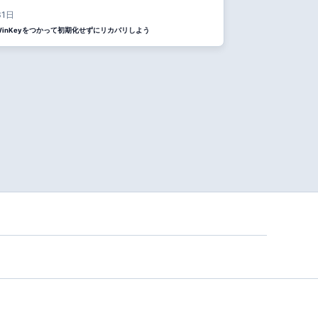
31日
 4WinKeyをつかって初期化せずにリカバリしよう