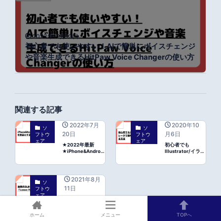
2023年12月13日
初心者でも使いやすい！AIで簡単にボイスチェンジ
や音楽生成できるHitPaw Voice Changerの使い方
関連する記事
2022年7月
2020年10
ソ
ソ
20日
月6日
フトウ
フトウ
ェア
ェア
★2022年最新
初心者でも
★iPhone&Android
Illustrator/イラス
でシャッター音を
トレータで簡単に
無音にする方法
アイキャッチを作
る方法
2021年8月
ソ
11日
フトウ
ェア
動画のDLからコピ
ーまでOK！
「Leawo Prof.
ホーム
メニュー
TOPへ
Media」の使い方