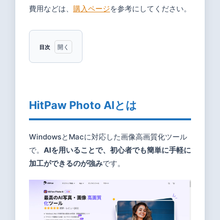
費用などは、
購入ページ
を参考にしてください。
目次
1
HitPaw
Photo
AIとは
HitPaw Photo AIとは
2
HitPaw
WindowsとMacに対応した画像高画質化ツール
Photo
で。
AIを用いることで、初心者でも簡単に手軽に
AIのイ
加工ができるのが強み
です。
ンスト
ール
3
HitPaw