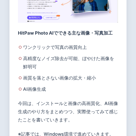
Photo
AIの使
い方
3.1
HitPaw Photo AIでできる主な画像・写真加工
HitPaw
Photo
ワンクリックで写真の画質向上
AIを使
高精度なノイズ除去が可能、ぼやけた画像を
って画
鮮明可
像を高
画質化
画質を落とさない画像の拡大・縮小
AI画像生成
3.2
HitPaw
今回は、インストールと画像の高画質化、AI画像
Photo
生成のやり方をまとめつつ、実際使ってみて感じ
AIを使
たことを書いていきます。
ってAI
画像生
※記事では、Windows環境で進めていきます。
成