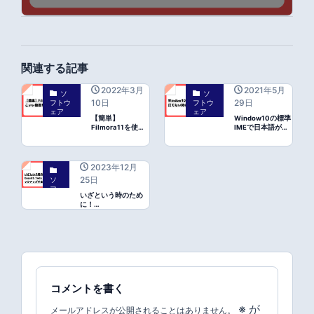
関連する記事
2022年3月
2021年5月
ソ
ソ
10日
29日
フトウ
フトウ
ェア
ェア
【簡単】
Window10の標準
Filmora11を使っ
IMEで日本語が打
てかっこいい動画
てない時の対応
を手軽に作る方法
2023年12月
25日
ソ
フ
いざという時のため
ト
に！
ウ
EaseUS Todo Backup
ェ
で手軽にバックアッ
ア
プする方法
コメントを書く
※
が
メールアドレスが公開されることはありません。